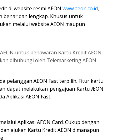
edit di website resmi AEON
www.aeon.co.id
,
n
benar
dan
lengkap.
Khusus
untuk
kukan
melalui website AEON maupun
 AEON untuk penawaran Kartu Kredit AEON,
 akan dihubungi oleh Telemarketing AEON
da
pelanggan AEON Fast terpilih. Fitur kartu
gan
dapat
melakukan
pengajuan Kartu ÆON
da Aplikasi AEON Fast.
melalui
Aplikasi AEON Card. Cukup
dengan
 dan ajukan Kartu Kredit AEON dimanapun
le