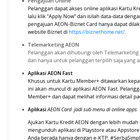
Pengajuan Online
Pelanggan
dapat
akses online aplikasi
Kartu
Kr
lalu
klik "Apply Now" dan
isilah data-data denga
pengajuan AEON-Biznet Card hanya
dapat
dila
website Biznet di
https://biznethome.net/
.
Telemarketing AEON
Pelanggan akan dihubungi oleh Telemarketing
dan hanya untuk pelanggan terpilih saja yang
Aplikasi AEON Fast
Khusus
untuk Kartu Member+ ditawarkan
kepa
ini
akan
muncul di aplikasi AEON Fast. Pelang
Member+ dan dapat
melihat
informasi detail pa
Aplikasi
AEON Card jadi sub menu di online apps
Ajukan
Kartu
Kredit AEON dengan
lebih
mudah
mengunduh
aplikasi di Playstore
atau Appstore
Anda berada
hanya
dengan e-KTP. #SerbaSimp