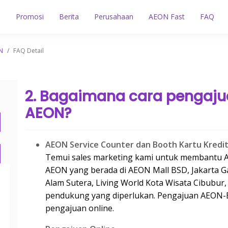
n
Promosi
Berita
Perusahaan
AEON Fast
FAQ
N
/
FAQ Detail
2. Bagaimana cara pengajuan
AEON?
AEON Service Counter dan Booth Kartu Kredi
Temui sales marketing kami untuk
membantu
AEON yang berada di AEON Mall BSD, Jakarta Gar
Alam
Sutera, Living World Kota Wisata
Cibubur,
pendukung yang diperlukan. Pengajuan AEON-B
pengajuan online.