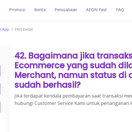
n
Promosi
Berita
Perusahaan
AEON Fast
FAQ
e App
/
FAQ Detail
42. Bagaimana jika transaks
Ecommerce yang sudah dila
Merchant, namun status di a
sudah berhasil?
Jika terdapat kendala pembayaran saat transaksi me
hubungi Customer Service Kami untuk penanganan lebi