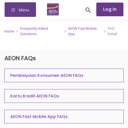
Log in
Menu
Frequently Asked
AEON Fast Mobile
FAQ
Home
/
/
/
Questions
App
Detail
AEON FAQs
Pembiayaan Konsumen AEON FAQs
Kartu Kredit AEON FAQs
AEON Fast Mobile App FAQs