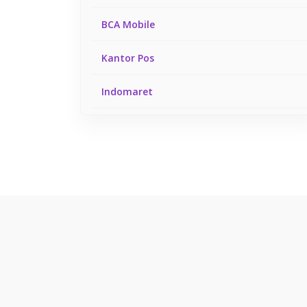
BCA Mobile
Kantor Pos
Indomaret
Tokopedia
Gojek
Bukalapak
Shopee
Link Aja
DANA