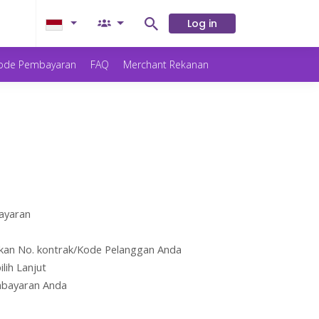
Log in
ode Pembayaran
FAQ
Merchant Rekanan
ayaran
sukkan No. kontrak/Kode Pelanggan Anda
ilih Lanjut
mbayaran Anda