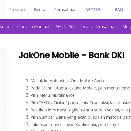
n
Promosi
Berita
Perusahaan
AEON Fast
FAQ
gsuran
Fitur dan Manfaat
AEON PRO
Group Perusahaan
Met
JakOne Mobile – Bank DKI
Masuk ke Aplikasi JakOne Mobile Anda
Pada Menu Utama JakOne Mobile, pilih menu Pemb
Pilih Menu Multifinance
Pilih “AEON Cicilan” pada Jenis Transaksi, lalu ma
Pastikan informasi tagihan Anda sudah sesuai, lalu p
Pilih Sumber Dana yang akan dijadikan metode pe
Lalu akan muncul layar Konfirmasi, pilih Lanjut