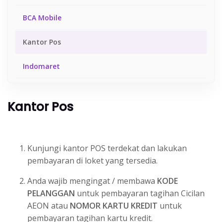
BCA Mobile
Kantor Pos
Indomaret
Tokopedia
Kantor Pos
Gojek
Bukalapak
Kunjungi kantor POS terdekat dan lakukan
pembayaran di loket yang tersedia.
Shopee
Anda wajib mengingat / membawa
KODE
Link Aja
PELANGGAN
untuk pembayaran tagihan Cicilan
AEON atau
NOMOR KARTU KREDIT
untuk
DANA
pembayaran tagihan kartu kredit.