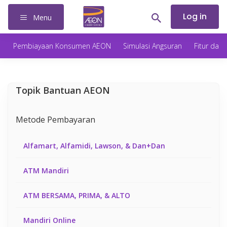
Log in
Menu
Pembiayaan Konsumen AEON
Simulasi Angsuran
Fitur dan
Topik Bantuan AEON
Metode Pembayaran
Alfamart, Alfamidi, Lawson, & Dan+Dan
ATM Mandiri
ATM BERSAMA, PRIMA, & ALTO
Mandiri Online