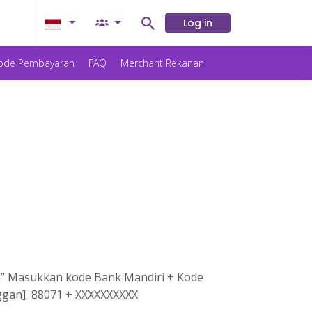
Log in
ode Pembayaran
FAQ
Merchant Rekanan
n” Masukkan kode Bank Mandiri + Kode
ggan] 88071 + XXXXXXXXXX