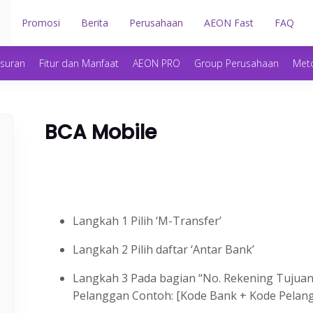
n
Promosi
Berita
Perusahaan
AEON Fast
FAQ
gsuran
Fitur dan Manfaat
AEON PRO
Group Perusahaan
Met
BCA Mobile
Langkah 1 Pilih ‘M-Transfer’
Langkah 2 Pilih daftar ‘Antar Bank’
Langkah 3 Pada bagian “No. Rekening Tujua
Pelanggan Contoh: [Kode Bank + Kode Pelan