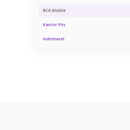
BCA Mobile
Kantor Pos
Indomaret
Tokopedia
Gojek
Bukalapak
Shopee
Link Aja
DANA