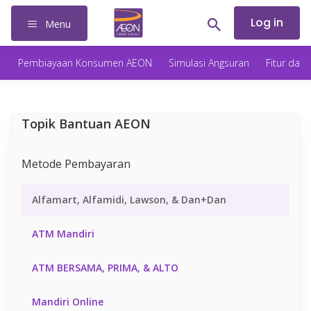
Log in
Menu
Pembiayaan Konsumen AEON
Simulasi Angsuran
Fitur dan
Topik Bantuan AEON
Metode Pembayaran
Alfamart, Alfamidi, Lawson, & Dan+Dan
ATM Mandiri
ATM BERSAMA, PRIMA, & ALTO
Mandiri Online