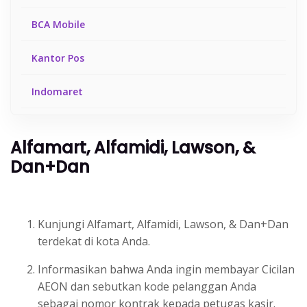
BCA Mobile
Kantor Pos
Indomaret
Tokopedia
Alfamart, Alfamidi, Lawson, &
Gojek
Dan+Dan
Bukalapak
Kunjungi Alfamart, Alfamidi, Lawson, & Dan+Dan
Shopee
terdekat di kota Anda.
Link Aja
Informasikan bahwa Anda ingin membayar Cicilan
AEON dan sebutkan kode pelanggan Anda
DANA
sebagai nomor kontrak kepada petugas kasir.