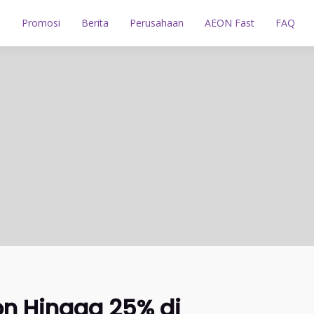
n
Promosi
Berita
Perusahaan
AEON Fast
FAQ
n Hingga 25% di