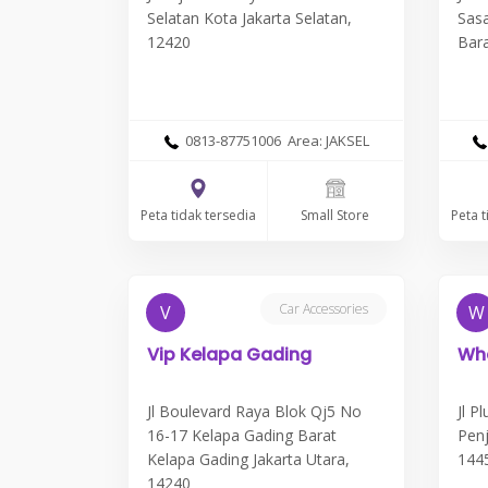
Selatan Kota Jakarta Selatan,
Sasa
12420
Bara
0813-87751006 Area: JAKSEL
Peta tidak tersedia
Peta t
Small Store
Car Accessories
V
W
Vip Kelapa Gading
Whe
Jl Boulevard Raya Blok Qj5 No
Jl P
16-17 Kelapa Gading Barat
Penj
Kelapa Gading Jakarta Utara,
144
14240