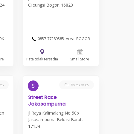
424
Cileungsi Bogor, 16820
OK
0857-77289585 Area: BOGOR
Peta tidak tersedia
ore
Small Store
ies
Car Accessories
S
Street Race
Jakasampurna
ren
Jl Raya Kalimalang No 50b
Jakasampurna Bekasi Barat,
17134