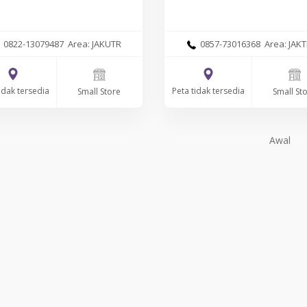
0822-13079487 Area: JAKUTR
0857-73016368 Area: JAKT
idak tersedia
Peta tidak tersedia
Small Store
Small St
Awal