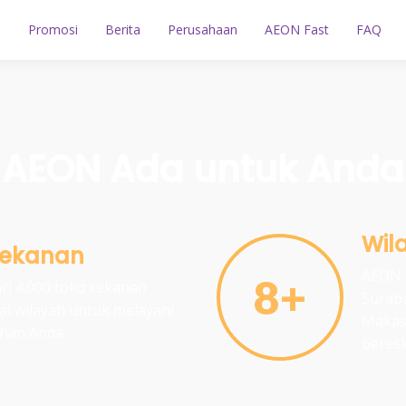
n
Promosi
Berita
Perusahaan
AEON Fast
FAQ
AEON Ada untuk Anda
Wil
Rekanan
AEON b
8+
ri 4.000 toko rekanan
Surab
ai wilayah untuk melayani
Makas
han Anda
beres