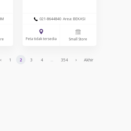
IM
021-8644840 Area: BEKASI
Peta tidak tersedia
ore
Small Store
‹
...
›
1
2
3
4
354
Akhir