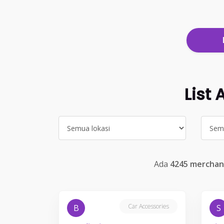
List
Ada
4245 merchan
Car Accessories
B
S