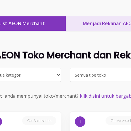
List AEON Merchant
Menjadi Rekanan AE
 AEON Toko Merchant dan Re
t,
anda mempunyai toko/merchant?
klik disini untuk ber
Car Accessories
Car Accessor
T