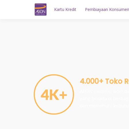
Kartu Kredit
Pembiayaan Konsume
4.000+ Toko 
4K+
AEON memiliki lebih da
yang berada di berbag
dan memenuhi kebutu