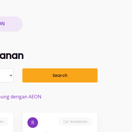
ON
kanan
Search
gabung dengan AEON
ies
Car Accessories
R