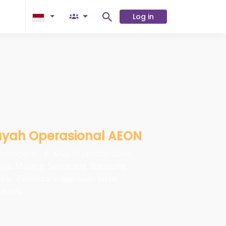
Log in
ayah Operasional AEON
eroperasi di wilayah Jabodetabek,
aya, Malang, Semarang, Bandung,
sar, Pekanbaru dan akan terus
kpansi