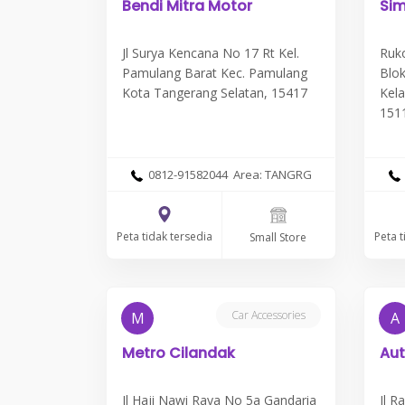
Bendi Mitra Motor
Sim
Jl Surya Kencana No 17 Rt Kel.
Ruk
Pamulang Barat Kec. Pamulang
Blok
Kota Tangerang Selatan, 15417
Kel
151
0812-91582044 Area: TANGRG
Peta tidak tersedia
Peta t
Small Store
Car Accessories
M
A
Metro Cilandak
Aut
Jl Haji Nawi Raya No 5a Gandaria
Jl R