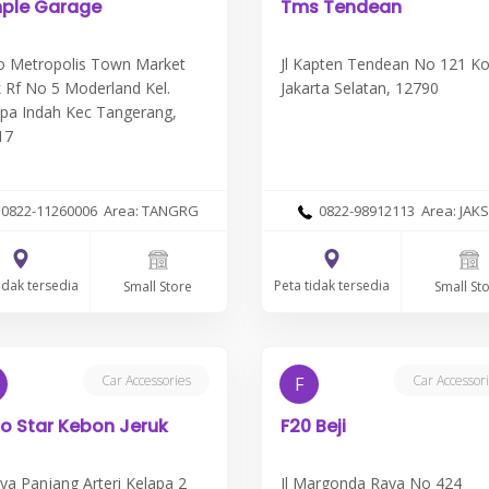
ple Garage
Tms Tendean
o Metropolis Town Market
Jl Kapten Tendean No 121 Ko
 Rf No 5 Moderland Kel.
Jakarta Selatan, 12790
apa Indah Kec Tangerang,
17
0822-11260006 Area: TANGRG
0822-98912113 Area: JAKS
idak tersedia
Peta tidak tersedia
Small Store
Small St
Car Accessories
Car Accessor
F
o Star Kebon Jeruk
F20 Beji
aya Panjang Arteri Kelapa 2
Jl Margonda Raya No 424