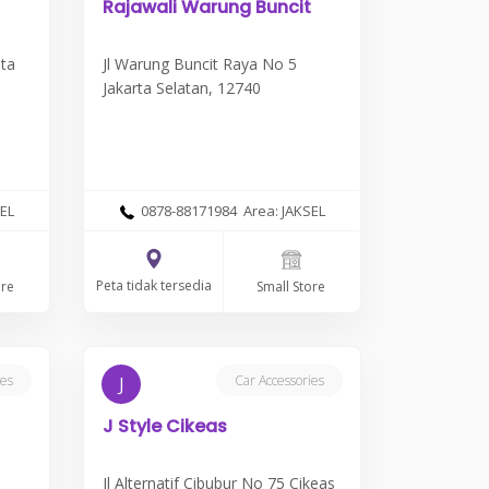
Rajawali Warung Buncit
ta
Jl Warung Buncit Raya No 5
Jakarta Selatan, 12740
EL
0878-88171984 Area: JAKSEL
Peta tidak tersedia
ore
Small Store
ies
Car Accessories
J
J Style Cikeas
Jl Alternatif Cibubur No 75 Cikeas