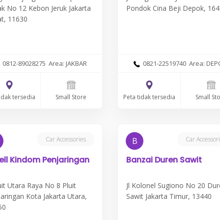
k No 12 Kebon Jeruk Jakarta
Pondok Cina Beji Depok, 16
t, 11630
0812-89028275 Area: JAKBAR
0821-22519740 Area: DEP
idak tersedia
Peta tidak tersedia
Small Store
Small St
Car Accessories
Car Accessor
B
ll Kindom Penjaringan
Banzai Duren Sawit
luit Utara Raya No 8 Pluit
Jl Kolonel Sugiono No 20 Du
aringan Kota Jakarta Utara,
Sawit Jakarta Timur, 13440
50