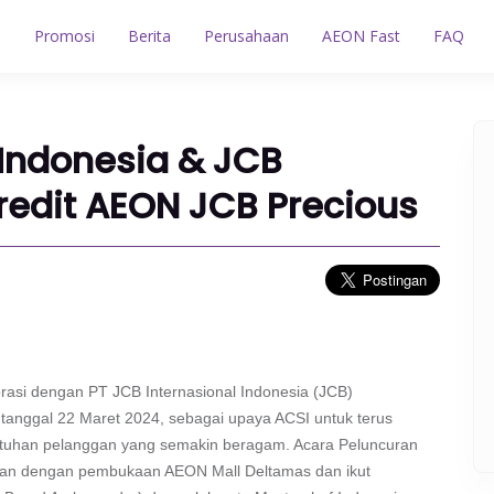
n
Promosi
Berita
Perusahaan
AEON Fast
FAQ
 Indonesia & JCB
redit AEON JCB Precious
rasi dengan PT JCB Internasional Indonesia (JCB)
tanggal 22 Maret 2024, sebagai upaya ACSI untuk terus
utuhan pelanggan yang semakin beragam. Acara Peluncuran
aan dengan pembukaan AEON Mall Deltamas dan ikut