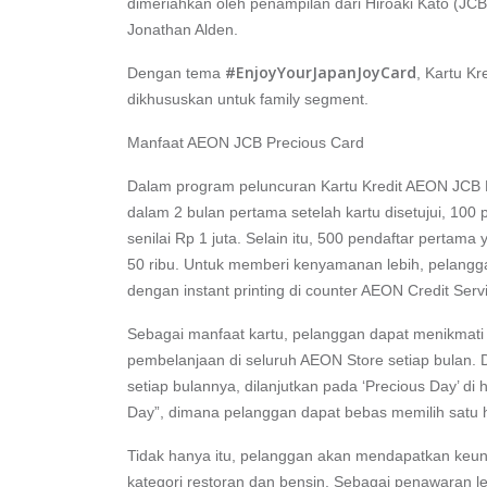
dimeriahkan oleh penampilan dari Hiroaki Kato (JC
Jonathan Alden.
#EnjoyYourJapanJoyCard
Dengan tema
, Kartu K
dikhususkan untuk family segment.
Manfaat AEON JCB Precious Card
Dalam program peluncuran Kartu Kredit AEON JCB P
dalam 2 bulan pertama setelah kartu disetujui, 10
senilai Rp 1 juta. Selain itu, 500 pendaftar pertam
50 ribu. Untuk memberi kenyamanan lebih, pelangga
dengan instant printing di counter AEON Credit Serv
Sebagai manfaat kartu, pelanggan dapat menikmati
pembelanjaan di seluruh AEON Store setiap bulan. 
setiap bulannya, dilanjutkan pada ‘Precious Day’ di 
Day”, dimana pelanggan dapat bebas memilih satu 
Tidak hanya itu, pelanggan akan mendapatkan keu
kategori restoran dan bensin. Sebagai penawaran l