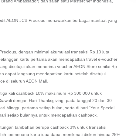
B Brand Ambassador) dan salah satu Masterchef Indonesia,
redit AEON JCB Precious menawarkan berbagai manfaat yang
recious, dengan minimal akumulasi transaksi Rp 10 juta
0 pelanggan kartu pertama akan mendapatkan travel e-voucher
a yang disetujui akan menerima voucher AEON Store senilai Rp
n dapat langsung mendapatkan kartu setelah disetujui
ice di seluruh AEON Mall.
 tiga kali cashback 10% maksimum Rp 300.000 untuk
Diawali dengan Hari Thanksgiving, pada tanggal 20 dan 30
hari Minggu pertama setiap bulan, serta di hari “Your Special
hari setiap bulannya untuk mendapatkan cashback.
ntungan tambahan berupa cashback 3% untuk transaksi
ebih, pemegang kartu juga dapat menikmati diskon hingga 25%